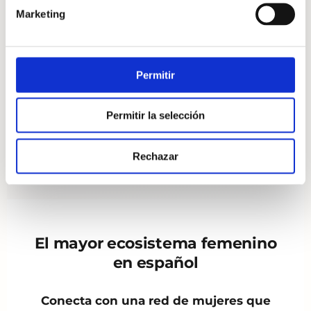
n
Marketing
Eleva tu rol como CEO
d
e
c
Usa el dinero como canal de impacto
o
Permitir
n
Integra mente, acción y visión
s
Permitir la selección
e
n
Construye libertad real
t
Rechazar
i
m
i
e
n
El mayor ecosistema femenino
t
en español
o
Conecta con una red de mujeres que